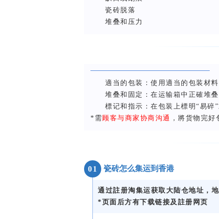
瓷砖脱落
堆叠和压力
適当的包装：使用適当的包装材料
堆叠和固定：在运输箱中正確堆叠
標记和指示：在包装上標明“易碎
*需
顾客与商家协商沟通
，將货物完好
瓷砖怎么集运到香港
0
1
通过註册淘集运获取大陆仓地址，地
*页面后方有下载链接及註册网页