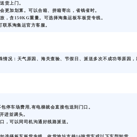
送货上门。
会更加划算。可以合箱、拼箱寄出，省钱省时。
放，含150KG重量。可选择淘集运板车板货专线。
可联系淘集运官方客服。
特殊情况：天气原因、海关查验、节假日、派送多次不成功等原因，
不包停车场费用,有电梯就会直接包送到门口。
接开进並调头。
门口，可以同司机沟通好线路派送。
如选择板车板货专线，收货地址支持16吨货车或以下车型卸货。