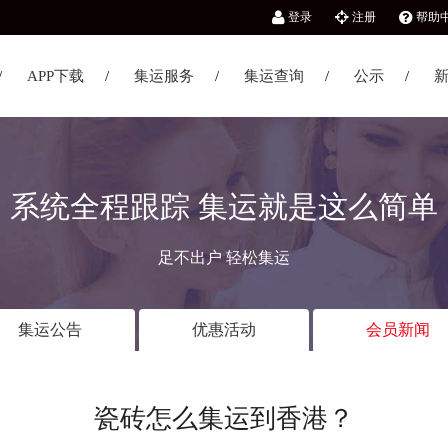
登录
注册
帮助
APP下载
集运服务
集运查询
公示
系统全程跟踪 集运就是这么简单
足不出户 轻松集运
集运公告
优惠活动
会员新闻
瓷砖怎么集运到香港？