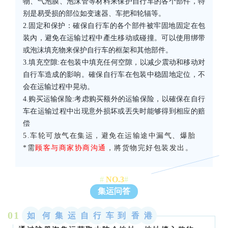
物、气泡膜、泡沫管等材料来保护自行车的各个部件，特
别是易受损的部位如变速器、车把和轮辐等。
2.
固定和保护：確保自行车的各个部件被牢固地固定在包
装內，避免在运输过程中產生移动或碰撞。可以使用绑带
或泡沫填充物来保护自行车的框架和其他部件。
3.填充空隙:在包装中填充任何空隙，以减少震动和移动对
自行车造成的影响。確保自行车在包装中稳固地定位，不
会在运输过程中晃动。
4.购买运输保险:
考虑购买额外的运输保险，以確保在自行
车在运输过程中出现意外损坏或丟失时能够得到相应的赔
偿
5.车轮可放气在集运，避免在运输途中漏气、爆胎
*需
顾客与商家协商沟通
，將货物完好包装发出。
#
NO.3
#
集运问答
0
1
如
何
集
运
自
行
车
到
香
港