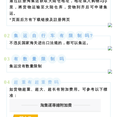
通过註册淘集运获取大陆仓地址，地址填入购物app
里，將货物运输至大陆仓库，货物到齐后可申请集
运。
*页面后方有下载链接及註册网页
0
2
集
运
自
行
车
有
限
制
吗？
不违反国家海关进出口法规的，都可以集运。
0
3
有
数
量
限
制
吗
集运没有数量限制
04
超
重
有
超
重
费
吗
如货物超重、超大、超长有附加费用。可参考以下標
准：