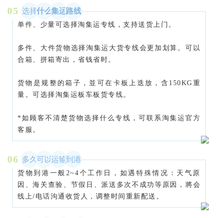
05
选择
什么
集运
路线
单件、少量可选择淘集运专线，支持送货上门。
多件、大件货物选择淘集运大货专线会更加划算。可以
合箱、拼箱寄出，省钱省时。
货物是规整的箱子，並可在卡板上迭放，含150KG重
量。可选择淘集运板车板货专线。
*如顾客不清楚货物选择什么专线，可联系淘集运官方
客服。
06
多久
可以
运输
到港
货物到港一般2~4个工作日，如遇特殊情况：天气原
因、海关查验、节假日、派送多次不成功等原因，將会
线上/电话沟通收货人，调整时间重新配送。