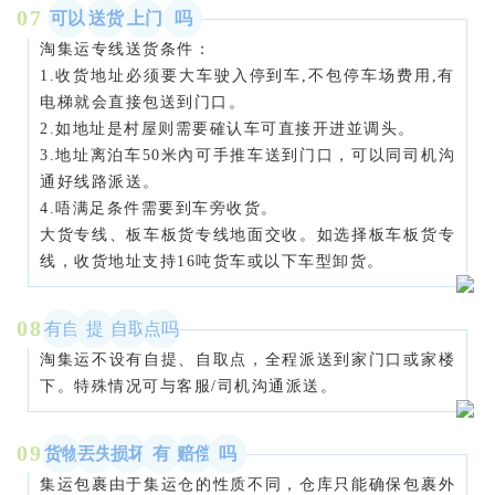
0
7
可以
送货
上门
吗
淘集运专线送货条件：
1.收货地址必须要大车驶入停到车,不包停车场费用,有
电梯就会直接包送到门口。
2.如地址是村屋则需要確认车可直接开进並调头。
3.地址离泊车50米內可手推车送到门口，可以同司机沟
通好线路派送。
4.唔满足条件需要到车旁收货。
大货专线、板车板货专线地面交收。如选择板车板货专
线，收货地址支持16吨货车或以下车型卸货。
08
有自
提
自取
点吗
淘集运不设有自提、自取点，全程派送到家门口或家楼
下。特殊情况可与客服/司机沟通派送。
0
9
货物
丟失
损坏
有
赔偿
吗
集运包裹由于集运仓的性质不同，仓库只能确保包裹外