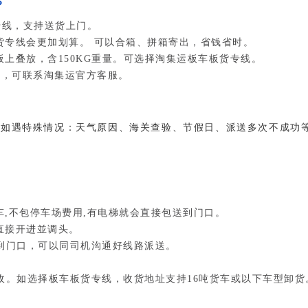
？
专线，支持送货上门。
货专线会更加划算。 可以合箱、拼箱寄出，省钱省时。
板上叠放，含150KG重量。可选择淘集运板车板货专线。
线，可联系淘集运官方客服。
，如遇特殊情况：天气原因、海关查验、节假日、派送多次不成功
车,不包停车场费用,有电梯就会直接包送到门口。
直接开进並调头。
送到门口，可以同司机沟通好线路派送。
收。如选择板车板货专线，收货地址支持16吨货车或以下车型卸货