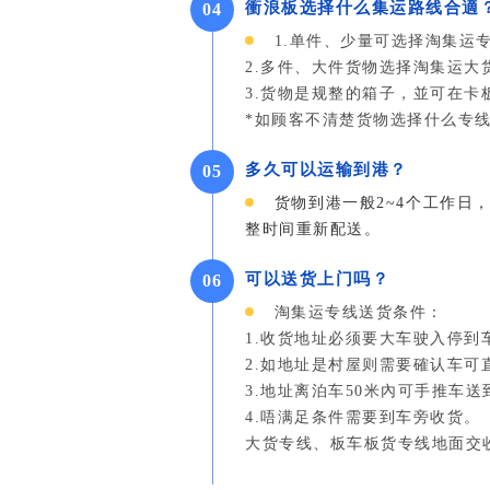
衝浪板选择什么集运路线合適
04
1.单件、少量可选择淘集运
2.多件、大件货物选择淘集运大
3.货物是规整的箱子，並可在卡
*如顾客不清楚货物选择什么专
多久可以运输到港？
05
货物到港一般2~4个工作日
整时间重新配送。
可以送货上门吗？
06
淘集运专线送货条件：
1.收货地址必须要大车驶入停到
2.如地址是村屋则需要確认车可
3.地址离泊车50米內可手推车
4.唔满足条件需要到车旁收货。
大货专线、板车板货专线地面交