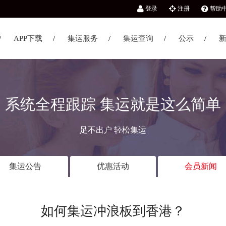
登录
注册
帮助
APP下载
集运服务
集运查询
公示
系统全程跟踪 集运就是这么简单
足不出户 轻松集运
集运公告
优惠活动
会员新闻
如何集运冲浪板到香港？