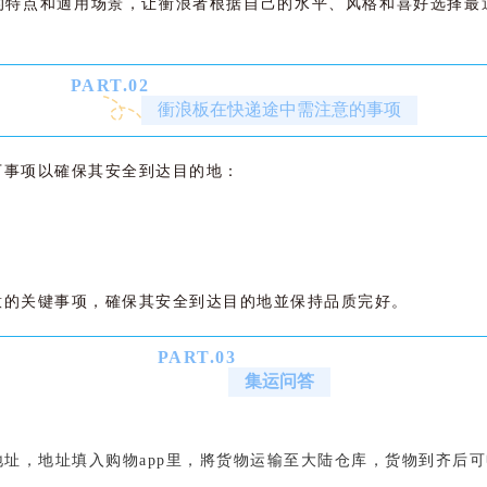
的特点和適用场景，让衝浪者根据自己的水平、风格和喜好选择最
PART.
0
2
衝浪板在快递途中需注意的事项
下事项以確保其安全到达目的地：
意的关键事项，確保其安全到达目的地並保持品质完好。
PART.
0
3
集运问答
址，地址填入购物app里，將货物运输至大陆仓库，货物到齐后
页