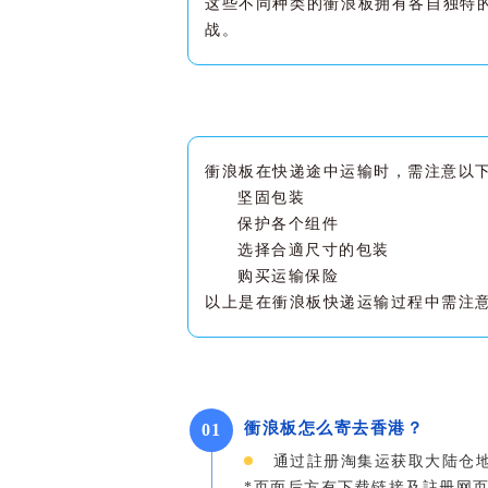
这些不同种类的衝浪板拥有各自独特
战。
衝浪板在快递途中运输时，需注意以
坚固包装
保护各个组件
选择合適尺寸的包装
购买运输保险
以上是在衝浪板快递运输过程中需注
衝浪板怎么寄去香港？
0
1
通过註册淘集运获取大陆仓地
*页面后方有下载链接及註册网