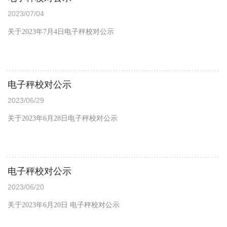
2023/07/04
关于2023年7月4日电子秤校对公示
电子秤校对公示
2023/06/29
关于2023年6月28日电子秤校对公示
电子秤校对公示
2023/06/20
关于2023年6月20日 电子秤校对公示