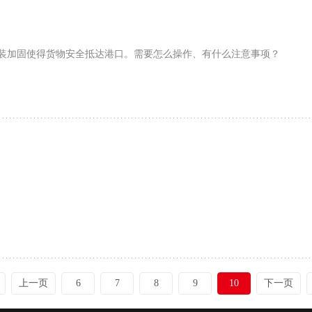
装加固使得货物安全抵达港口。需要怎么操作、有什么注意事项？
上一页
6
7
8
9
10
下一页