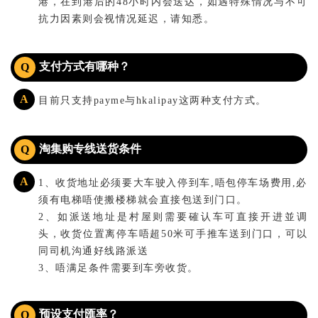
港，在到港后的48小时内会送达，如遇特殊情况与不可
抗力因素则会视情况延迟，请知悉。
支付方式有哪种？
Q
A
目前只支持payme与hkalipay这两种支付方式。
淘集购专线送货条件
Q
A
1、收货地址必须要大车驶入停到车,唔包停车场费用,必
须有电梯唔使搬楼梯就会直接包送到门口。
2、如派送地址是村屋则需要確认车可直接开进並调
头，收货位置离停车唔超50米可手推车送到门口，可以
同司机沟通好线路派送
3、唔满足条件需要到车旁收货。
预设支付匯率？
Q