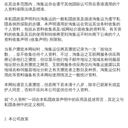
在其业务范围內，淘集运亦会遵守其他国际认可而在香港適用的个
人资料保障法律及標准。
本私隱政策声明列出淘集运的一般私隱政策及描述淘集运为遵守私
隱条例所採取的步骤。本声明適用於淘集运在营运其业务时收集的
个人资料，包括从资料收集表及/或网站介面收集的资料等。有关资
料的收集及其后的使用和转移將受到淘集运不时向阁下公佈的个人
资料收集声明 (收集声明) 所限制。
当客户瀏览本网站时，淘集运仅將其瀏览记录为一次「按动次
数」，並不收集任何个人资料。不过，淘集运之互联网服务供应商
將记录他们之瀏览，但仅显示他们电子邮件地址之地域名称伺服器
地址部分及所瀏览之网页。互联网服务供应商仅向淘集运披露以其
地域名称伺服器地址分析之有关瀏览者之数目及种类。淘集运仅利
用此等资料编备有关本网站使用情况之一般统计资料。
本网站適宜儿童瀏览，但若阁下若未满十八岁，除非已获家长或监
护人同意，否则不应向本公司提供任何个人资料。
就“个人资料”一词在本私隱政策声明中的应用及提述而言，其定义与
私隱条例中的定义相同。
2. 本公司政策